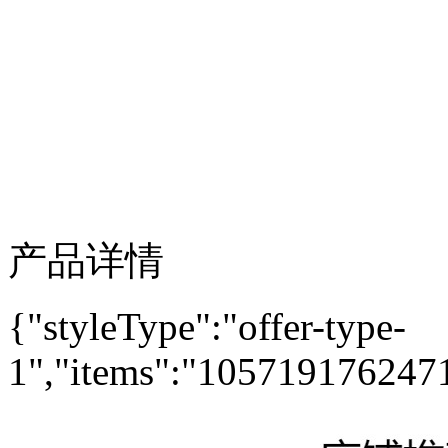
产品详情
{"styleType":"offer-type-
1","items":"10571917624