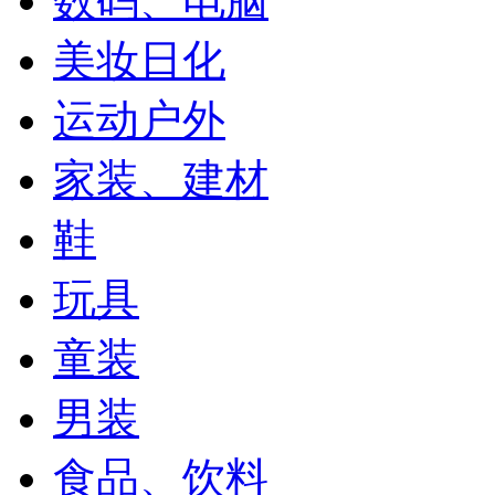
数码、电脑
美妆日化
运动户外
家装、建材
鞋
玩具
童装
男装
食品、饮料