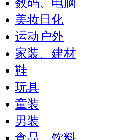
数码、电脑
美妆日化
运动户外
家装、建材
鞋
玩具
童装
男装
食品、饮料