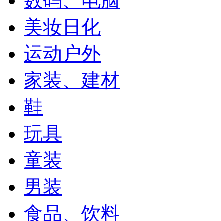
数码、电脑
美妆日化
运动户外
家装、建材
鞋
玩具
童装
男装
食品、饮料