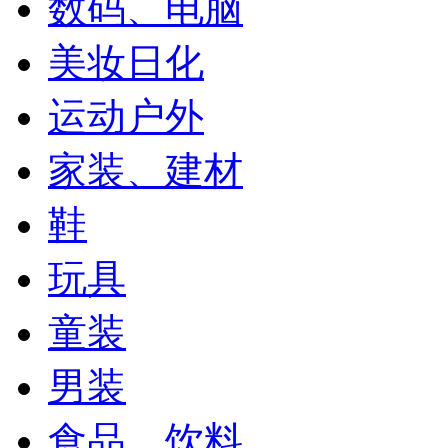
数码、电脑
美妆日化
运动户外
家装、建材
鞋
玩具
童装
男装
食品、饮料