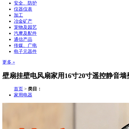
安全、防护
仪器仪表
加工
冶金矿产
宠物及园艺
汽摩及配件
通信产品
传媒、广电
电子元器件
更多 »
壁扇挂壁电风扇家用16寸20寸遥控静音墙
首页
>
类目：
家用电器