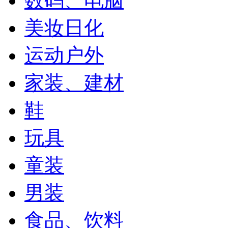
数码、电脑
美妆日化
运动户外
家装、建材
鞋
玩具
童装
男装
食品、饮料