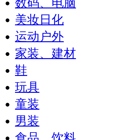
数码、电脑
美妆日化
运动户外
家装、建材
鞋
玩具
童装
男装
食品、饮料