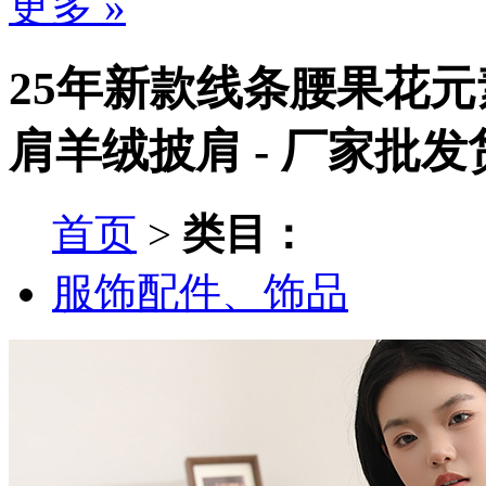
更多 »
25年新款线条腰果花
肩羊绒披肩 - 厂家批发
首页
>
类目：
服饰配件、饰品