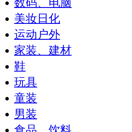
数码、电脑
美妆日化
运动户外
家装、建材
鞋
玩具
童装
男装
食品、饮料