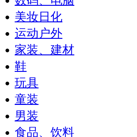
数码、电脑
美妆日化
运动户外
家装、建材
鞋
玩具
童装
男装
食品、饮料