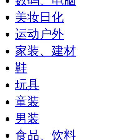
数码、电脑
美妆日化
运动户外
家装、建材
鞋
玩具
童装
男装
食品、饮料