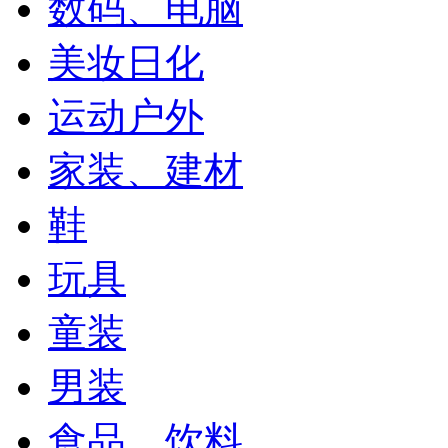
数码、电脑
美妆日化
运动户外
家装、建材
鞋
玩具
童装
男装
食品、饮料