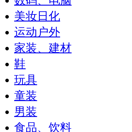
数码、电脑
美妆日化
运动户外
家装、建材
鞋
玩具
童装
男装
食品、饮料