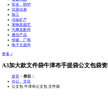
安全、防护
仪器仪表
加工
冶金矿产
宠物及园艺
汽摩及配件
通信产品
传媒、广电
电子元器件
更多 »
A3加大款文件袋牛津布手提袋公文包袋资
首页
>
类目：
办公、文化
公文包
牛津布公文包
文件袋