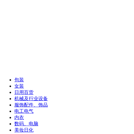
包装
女装
日用百货
机械及行业设备
服饰配件、饰品
电工电气
内衣
数码、电脑
美妆日化