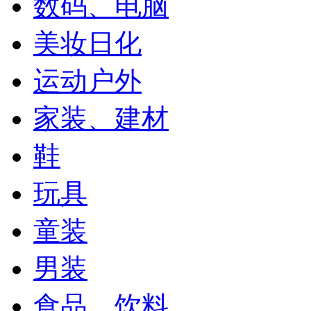
数码、电脑
美妆日化
运动户外
家装、建材
鞋
玩具
童装
男装
食品、饮料