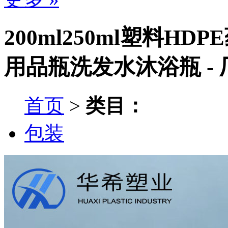
200ml250ml塑料
用品瓶洗发水沐浴瓶 -
首页
>
类目：
包装