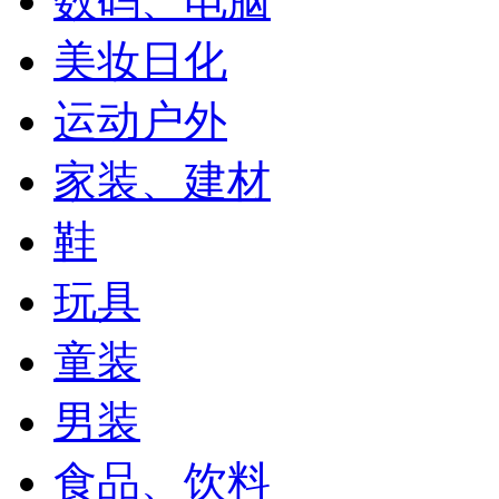
数码、电脑
美妆日化
运动户外
家装、建材
鞋
玩具
童装
男装
食品、饮料