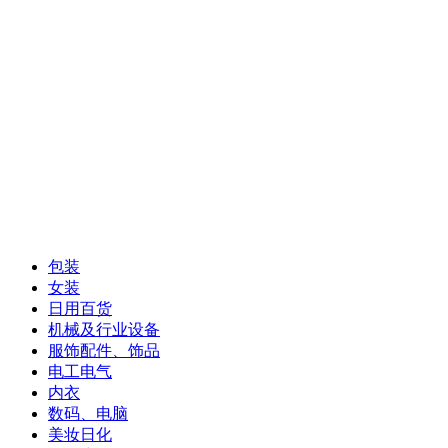
包装
女装
日用百货
机械及行业设备
服饰配件、饰品
电工电气
内衣
数码、电脑
美妆日化