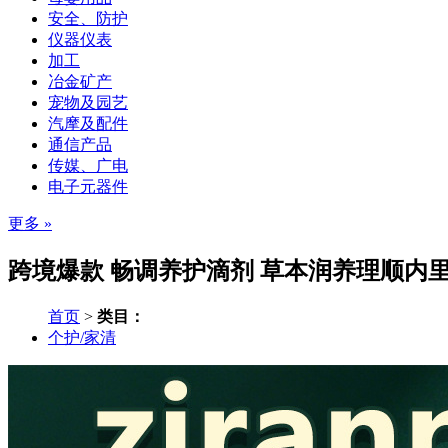
安全、防护
仪器仪表
加工
冶金矿产
宠物及园艺
汽摩及配件
通信产品
传媒、广电
电子元器件
更多 »
跨境爆款 畅调养护滴剂 草本润养理顺内里
首页
>
类目：
个护/家清