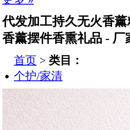
代发加工持久无火香薰
香薰摆件香熏礼品 - 
首页
>
类目：
个护/家清