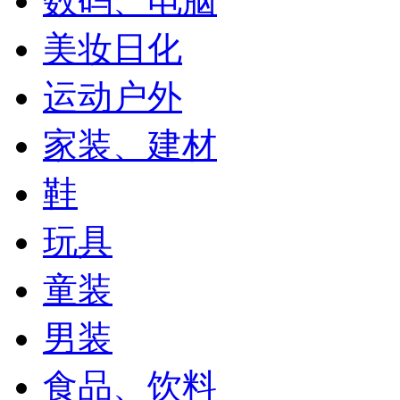
数码、电脑
美妆日化
运动户外
家装、建材
鞋
玩具
童装
男装
食品、饮料