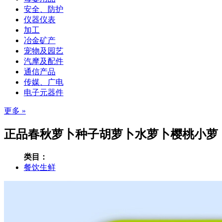
安全、防护
仪器仪表
加工
冶金矿产
宠物及园艺
汽摩及配件
通信产品
传媒、广电
电子元器件
更多 »
正品春秋萝卜种子胡萝卜水萝卜樱桃小萝卜
类目：
餐饮生鲜