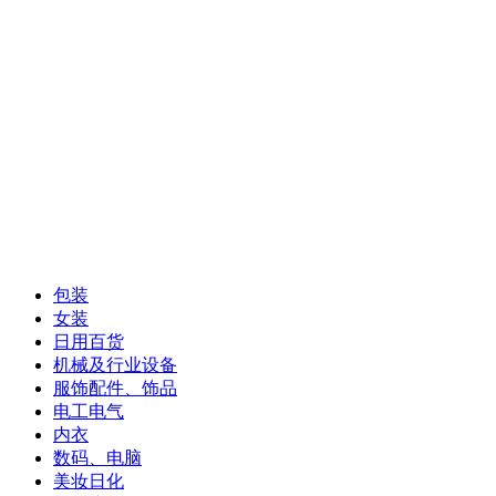
包装
女装
日用百货
机械及行业设备
服饰配件、饰品
电工电气
内衣
数码、电脑
美妆日化