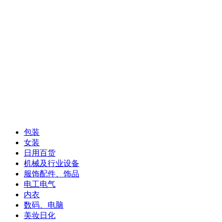
包装
女装
日用百货
机械及行业设备
服饰配件、饰品
电工电气
内衣
数码、电脑
美妆日化