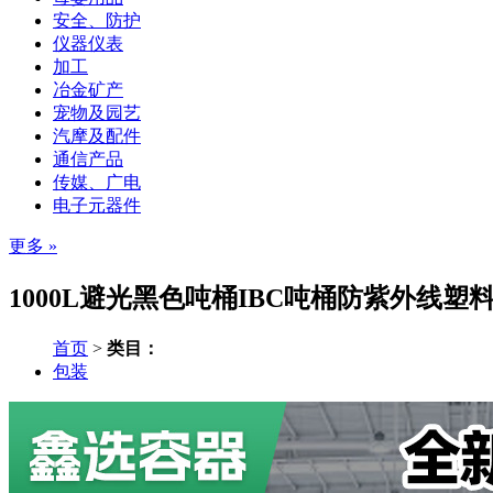
安全、防护
仪器仪表
加工
冶金矿产
宠物及园艺
汽摩及配件
通信产品
传媒、广电
电子元器件
更多 »
1000L避光黑色吨桶IBC吨桶防紫外线塑
首页
>
类目：
包装