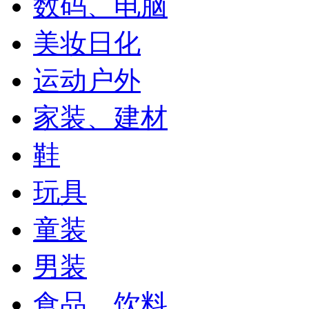
数码、电脑
美妆日化
运动户外
家装、建材
鞋
玩具
童装
男装
食品、饮料