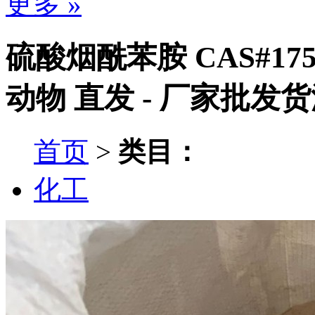
更多 »
硫酸烟酰苯胺 CAS#175
动物 直发 - 厂家批发
首页
>
类目：
化工