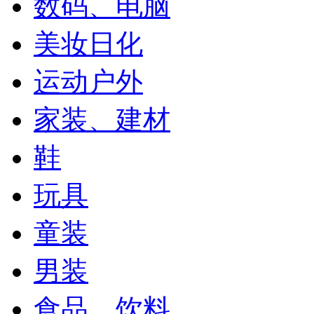
数码、电脑
美妆日化
运动户外
家装、建材
鞋
玩具
童装
男装
食品、饮料