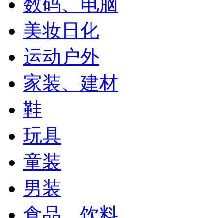
数码、电脑
美妆日化
运动户外
家装、建材
鞋
玩具
童装
男装
食品、饮料