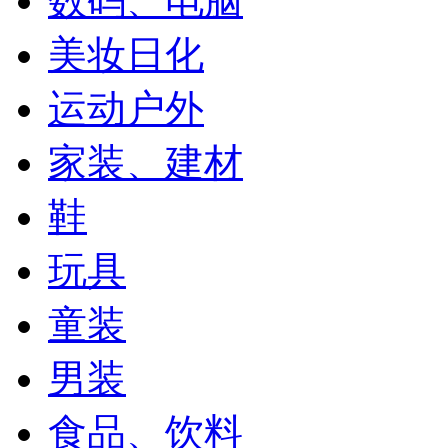
数码、电脑
美妆日化
运动户外
家装、建材
鞋
玩具
童装
男装
食品、饮料