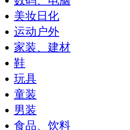
数码、电脑
美妆日化
运动户外
家装、建材
鞋
玩具
童装
男装
食品、饮料