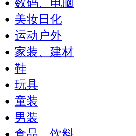
数码、电脑
美妆日化
运动户外
家装、建材
鞋
玩具
童装
男装
食品、饮料