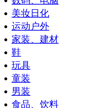
数码、电脑
美妆日化
运动户外
家装、建材
鞋
玩具
童装
男装
食品、饮料