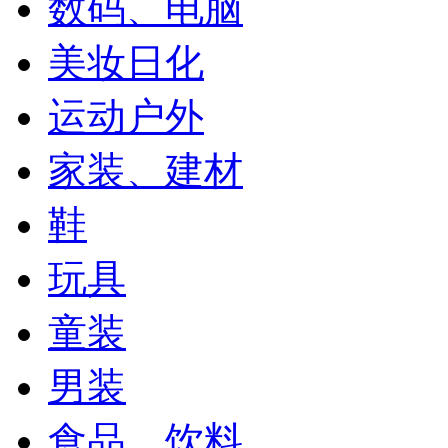
数码、电脑
美妆日化
运动户外
家装、建材
鞋
玩具
童装
男装
食品、饮料