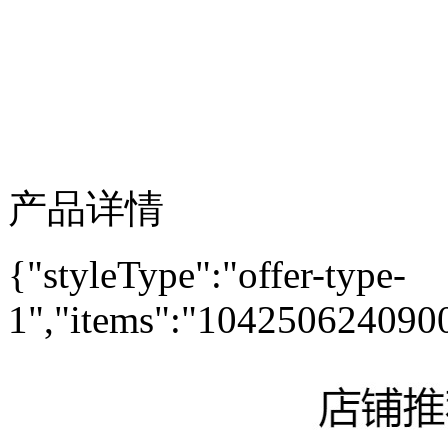
产品详情
{"styleType":"offer-type-
1","items":"10425062409