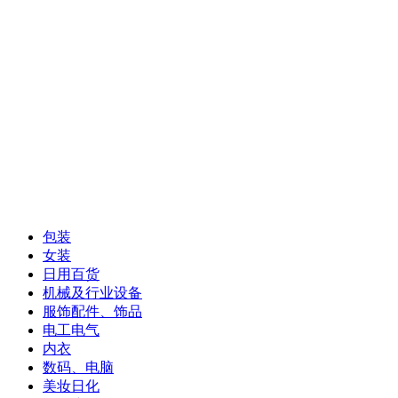
包装
女装
日用百货
机械及行业设备
服饰配件、饰品
电工电气
内衣
数码、电脑
美妆日化