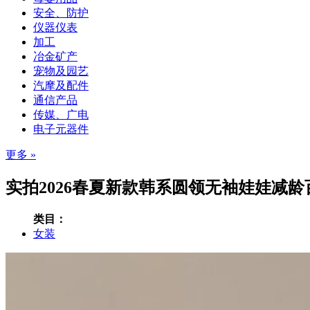
安全、防护
仪器仪表
加工
冶金矿产
宠物及园艺
汽摩及配件
通信产品
传媒、广电
电子元器件
更多 »
实拍2026春夏新款韩系圆领无袖娃娃减龄
类目：
女装