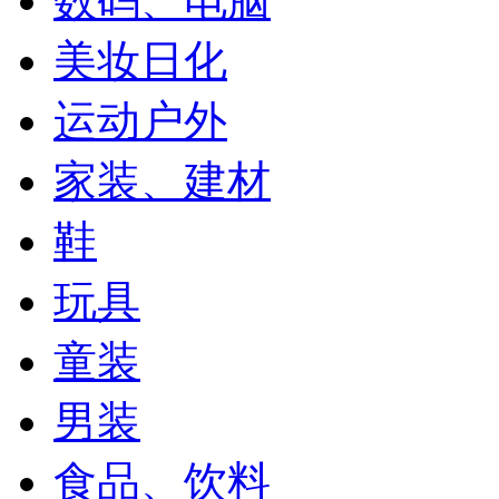
数码、电脑
美妆日化
运动户外
家装、建材
鞋
玩具
童装
男装
食品、饮料