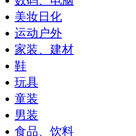
数码、电脑
美妆日化
运动户外
家装、建材
鞋
玩具
童装
男装
食品、饮料