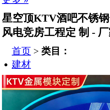
星空顶KTV酒吧不锈
风电竞房工程定 制 - 
首页
>
类目：
建材