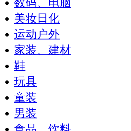
数码、电脑
美妆日化
运动户外
家装、建材
鞋
玩具
童装
男装
食品、饮料