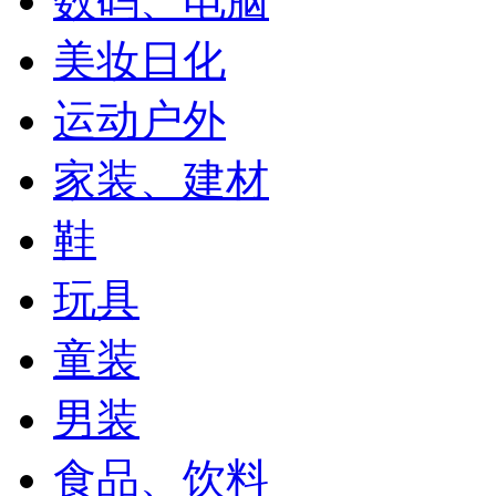
数码、电脑
美妆日化
运动户外
家装、建材
鞋
玩具
童装
男装
食品、饮料