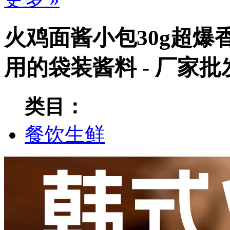
火鸡面酱小包30g超
用的袋装酱料 - 厂家
类目：
餐饮生鲜