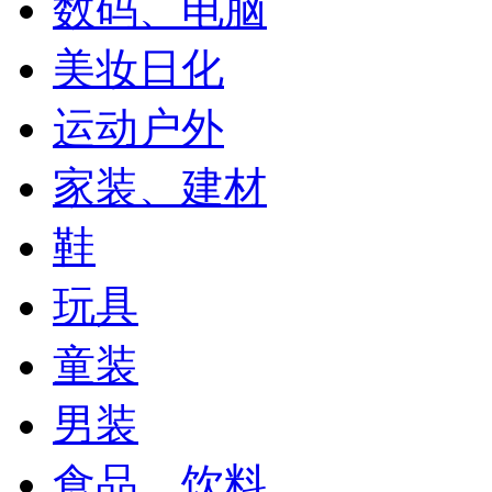
数码、电脑
美妆日化
运动户外
家装、建材
鞋
玩具
童装
男装
食品、饮料