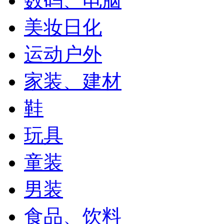
数码、电脑
美妆日化
运动户外
家装、建材
鞋
玩具
童装
男装
食品、饮料