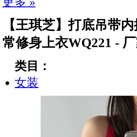
更多 »
【王琪芝】打底吊带内
常修身上衣WQ221 -
类目：
女装