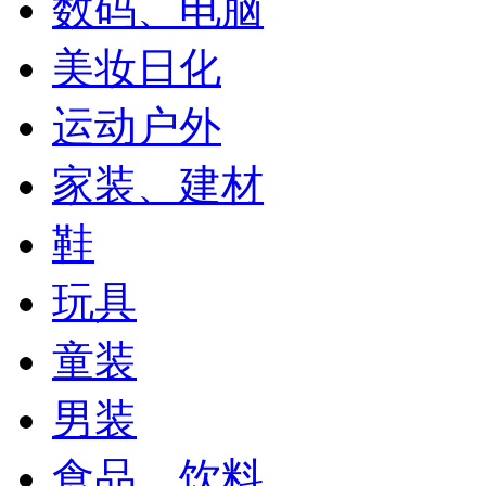
数码、电脑
美妆日化
运动户外
家装、建材
鞋
玩具
童装
男装
食品、饮料