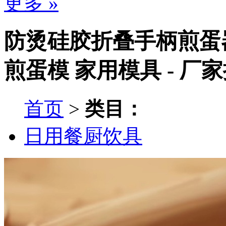
更多 »
防烫硅胶折叠手柄煎蛋器
煎蛋模 家用模具 - 厂
首页
>
类目：
日用餐厨饮具