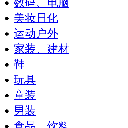
数码、电脑
美妆日化
运动户外
家装、建材
鞋
玩具
童装
男装
食品、饮料