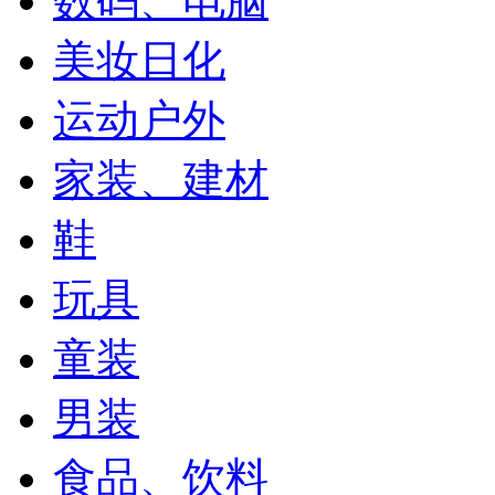
数码、电脑
美妆日化
运动户外
家装、建材
鞋
玩具
童装
男装
食品、饮料