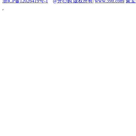
浙ICP备12026419号-1
@开心购 版权所有
|
www.59if.com
|
聚宝