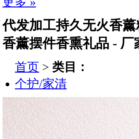
更多 »
代发加工持久无火香薰
香薰摆件香熏礼品 - 
首页
>
类目：
个护/家清