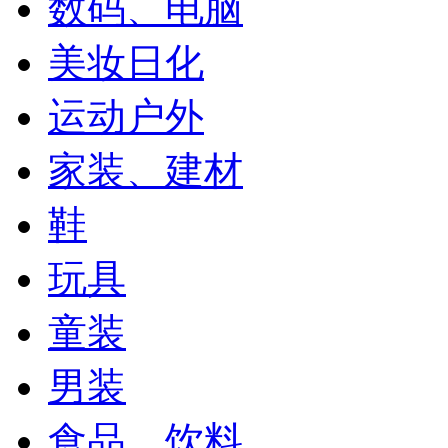
数码、电脑
美妆日化
运动户外
家装、建材
鞋
玩具
童装
男装
食品、饮料