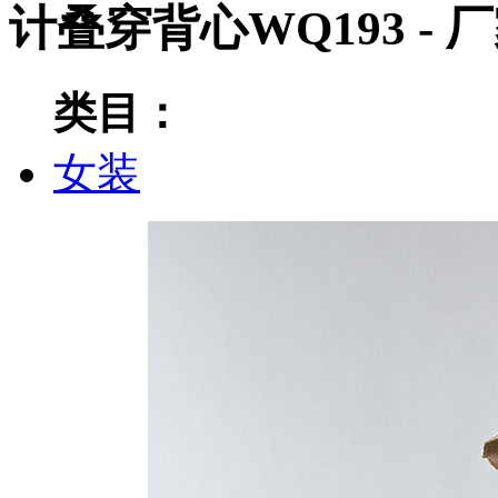
计叠穿背心WQ193 -
类目：
女装