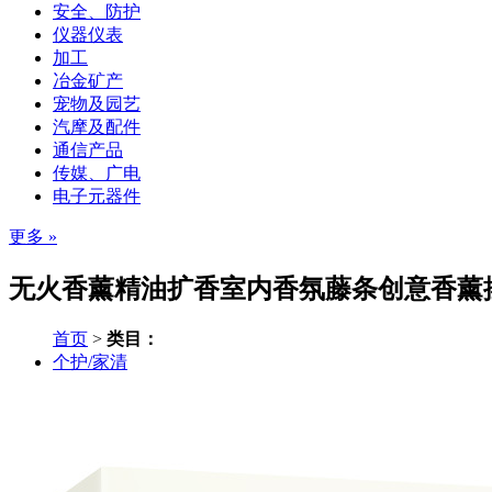
安全、防护
仪器仪表
加工
冶金矿产
宠物及园艺
汽摩及配件
通信产品
传媒、广电
电子元器件
更多 »
无火香薰精油扩香室内香氛藤条创意香薰摆
首页
>
类目：
个护/家清