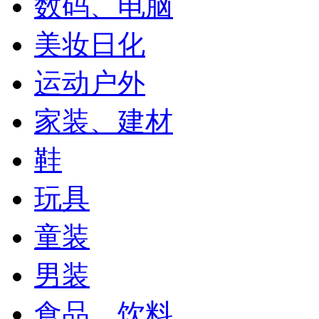
数码、电脑
美妆日化
运动户外
家装、建材
鞋
玩具
童装
男装
食品、饮料