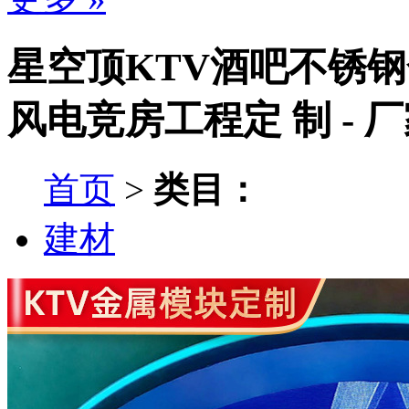
星空顶KTV酒吧不锈
风电竞房工程定 制 - 
首页
>
类目：
建材