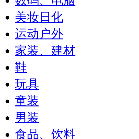
数码、电脑
美妆日化
运动户外
家装、建材
鞋
玩具
童装
男装
食品、饮料