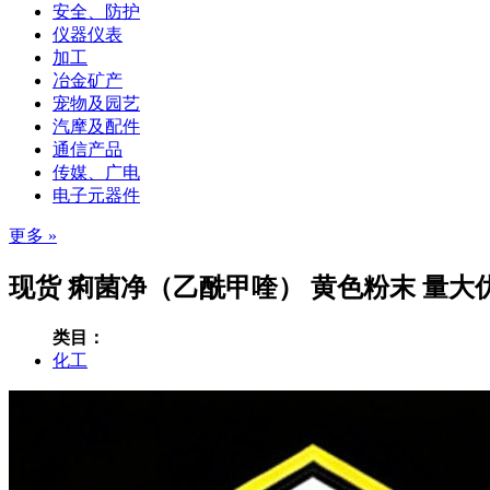
安全、防护
仪器仪表
加工
冶金矿产
宠物及园艺
汽摩及配件
通信产品
传媒、广电
电子元器件
更多 »
现货 痢菌净（乙酰甲喹） 黄色粉末 量大优
类目：
化工