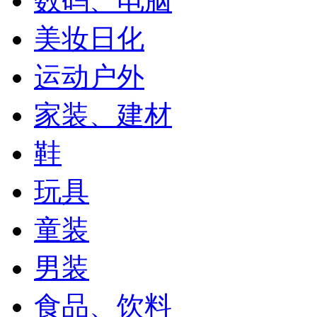
数码、电脑
美妆日化
运动户外
家装、建材
鞋
玩具
童装
男装
食品、饮料