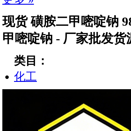
现货 磺胺二甲嘧啶钠 98原
甲嘧啶钠 - 厂家批发货
类目：
化工