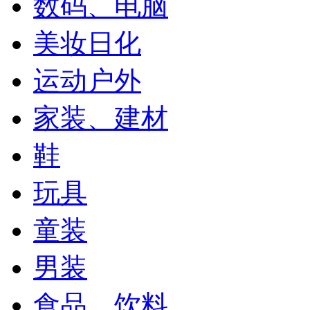
数码、电脑
美妆日化
运动户外
家装、建材
鞋
玩具
童装
男装
食品、饮料