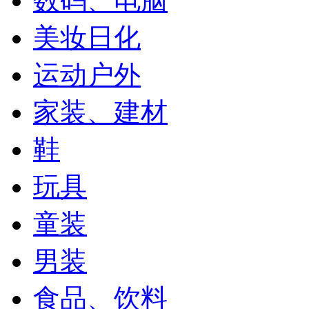
数码、电脑
美妆日化
运动户外
家装、建材
鞋
玩具
童装
男装
食品、饮料