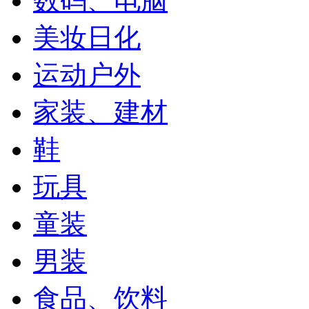
数码、电脑
美妆日化
运动户外
家装、建材
鞋
玩具
童装
男装
食品、饮料