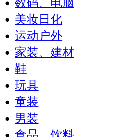
数码、电脑
美妆日化
运动户外
家装、建材
鞋
玩具
童装
男装
食品、饮料