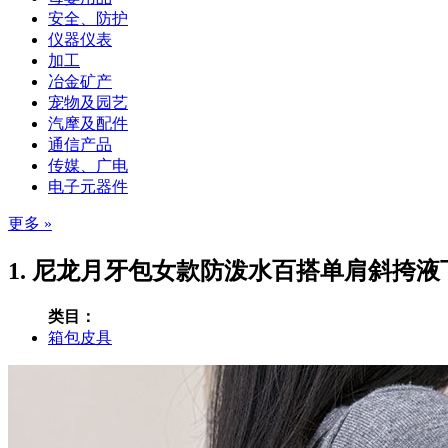
安全、防护
仪器仪表
加工
冶金矿产
宠物及园艺
汽摩及配件
通信产品
传媒、广电
电子元器件
更多 »
1. 尼龙月牙包女款防泼水百搭单肩斜挎液
类目：
箱包皮具