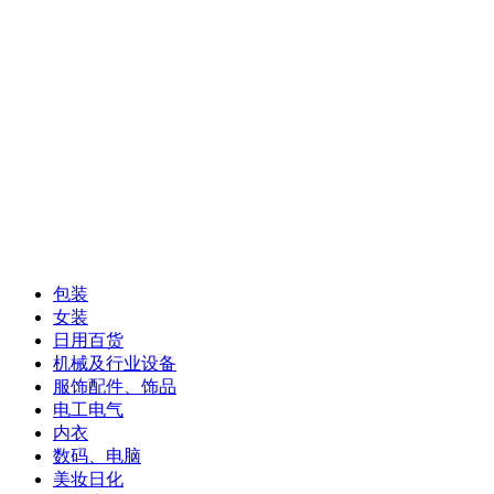
包装
女装
日用百货
机械及行业设备
服饰配件、饰品
电工电气
内衣
数码、电脑
美妆日化