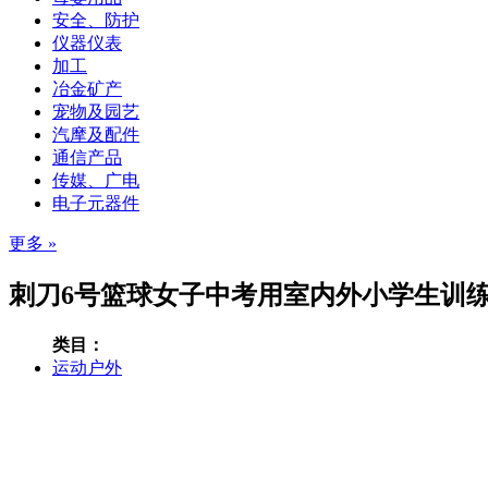
安全、防护
仪器仪表
加工
冶金矿产
宠物及园艺
汽摩及配件
通信产品
传媒、广电
电子元器件
更多 »
刺刀6号篮球女子中考用室内外小学生训练P
类目：
运动户外